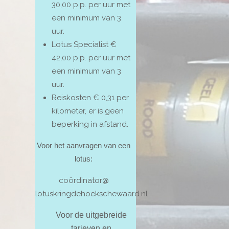
30,00 p.p. per uur met
een minimum van 3
uur.
Lotus Specialist €
42,00 p.p. per uur met
een minimum van 3
uur.
Reiskosten € 0,31 per
kilometer, er is geen
beperking in afstand.
Voor het aanvragen van een
lotus:
coördinator@
lotuskringdehoekschewaard.nl
Voor de uitgebreide
tarieven en