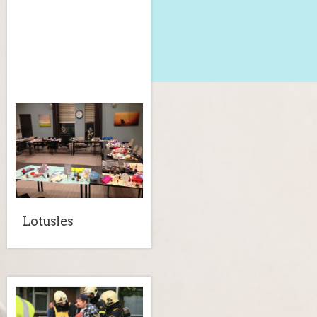
graag.
Lotusles